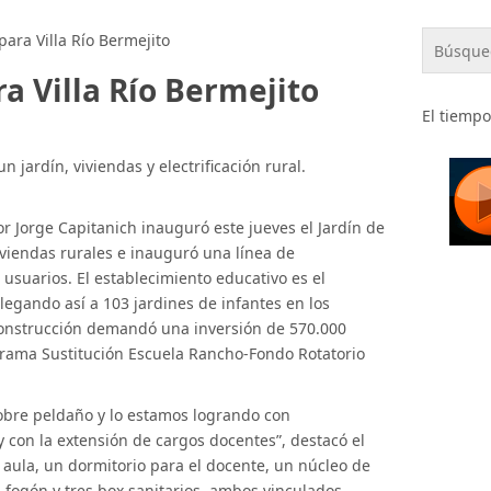
ara Villa Río Bermejito
a Villa Río Bermejito
El tiempo
n jardín, viviendas y electrificación rural.
or Jorge Capitanich inauguró este jueves el Jardín de
iviendas rurales e inauguró una línea de
s usuarios. El establecimiento educativo es el
legando así a 103 jardines de infantes en los
construcción demandó una inversión de 570.000
grama Sustitución Escuela Rancho-Fondo Rotatorio
sobre peldaño y lo estamos logrando con
 y con la extensión de cargos docentes”, destacó el
aula, un dormitorio para el docente, un núcleo de
-fogón y tres box sanitarios, ambos vinculados