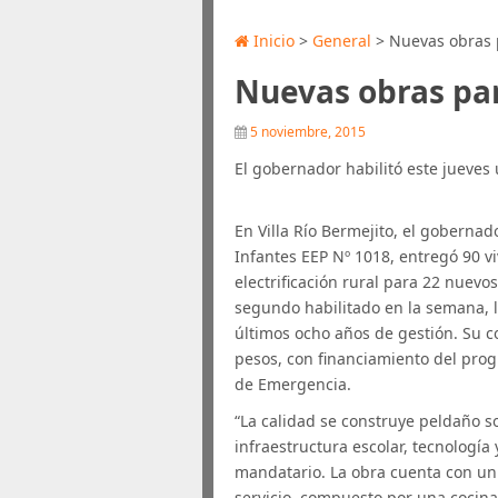
Inicio
>
General
> Nuevas obras p
Nuevas obras par
5 noviembre, 2015
El gobernador habilitó este jueves u
En Villa Río Bermejito, el gobernad
Infantes EEP Nº 1018, entregó 90 v
electrificación rural para 22 nuevo
segundo habilitado en la semana, l
últimos ocho años de gestión. Su 
pesos, con financiamiento del pro
de Emergencia.
“La calidad se construye peldaño 
infraestructura escolar, tecnología
mandatario. La obra cuenta con un 
servicio, compuesto por una cocina