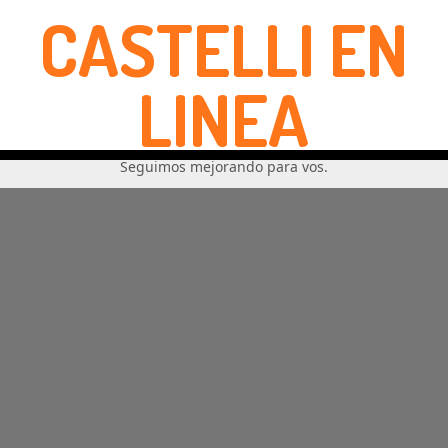
CASTELLI EN
LINEA
Seguimos mejorando para vos.