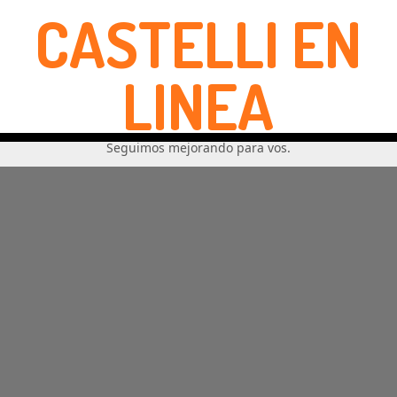
CASTELLI EN
LINEA
Seguimos mejorando para vos.