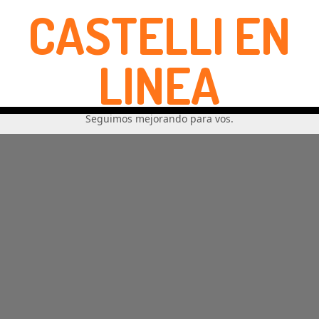
CASTELLI EN
LINEA
Seguimos mejorando para vos.