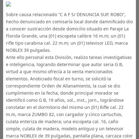
Sobre causa relacionado “C A F S/ DENUNCIA SUP. ROBO”,
hecho denunciado en comisaría local donde damnificado dio
a conocer sustracción desde domicilio situado en Paraje La
Florida Grande, una (01) escopeta calibre 16 m.m; un (01)
rifle tipo carabina cal. 22 m.m; un (01) televisor LED, marca
NOBLEX 39 pulgadas.
Ante ello personal esta División, realizo tareas investigativas
e inteligencia, logrando determinar que autor seria G B,
virtud a que mismo ofrecía a la venta mencionados
elementos. Anoticiado fiscal en turno, se solicitó la
correspondiente Orden de Allanamiento, la cual se dio
cumplimento en la fecha, donde principal morador se
identificó como G B, 19 años, sol., inst., jorn., lográndose
constatar en el dormitorio del mismo un (01) Rifle cal. 22
m.m, marca ZUMBO 82, con cargador y cinco cartuchos,
culata enteriza de madera; una escopeta cal. 16, caño
simple, culata de madera, modelo antiguo y un televisor
marca NOBLEX de 39 pulgadas, pantalla plana, carcaza color