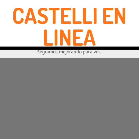
CASTELLI EN
LINEA
Seguimos mejorando para vos.