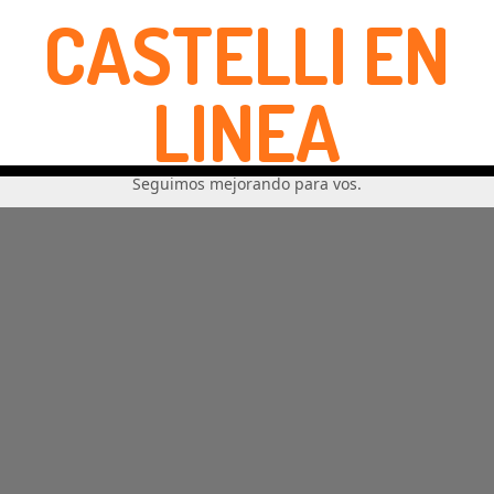
CASTELLI EN
LINEA
Seguimos mejorando para vos.