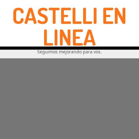
CASTELLI EN
LINEA
Seguimos mejorando para vos.