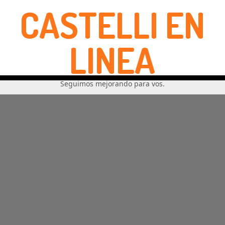
CASTELLI EN
LINEA
Seguimos mejorando para vos.