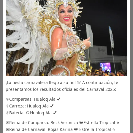
¡La fiesta carnavalera llegó a su fin! 🎊 A continuación, te
presentamos los resultados oficiales del Carnaval 2025:
✳️Comparsas: Hualoq Ala 💕
✳️Carroza: Hualoq Ala 💕
✳️Batería: 🥁Hualoq Ala 💕
✳️Reina de Comparsa: Beck Veronica 👑Estrella Tropical ⭐️
✳️Reina de Carnaval: Rojas Karina 👑 Estrella Tropical ⭐️