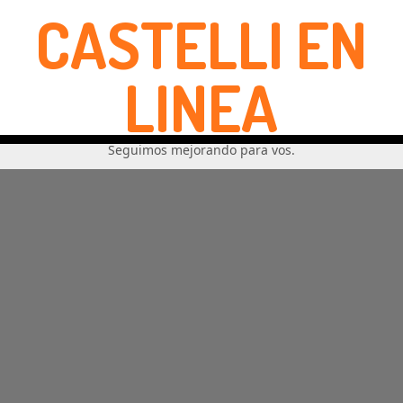
CASTELLI EN
LINEA
Seguimos mejorando para vos.