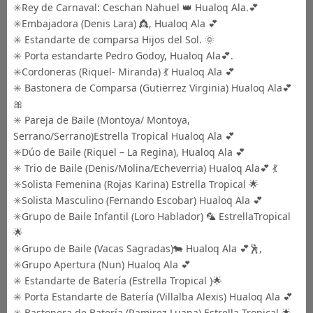
✳️Rey de Carnaval: Ceschan Nahuel 👑 Hualoq Ala.💕
✳️Embajadora (Denis Lara) 👸, Hualoq Ala 💕
✳️ Estandarte de comparsa Hijos del Sol. 🌞
✳️ Porta estandarte Pedro Godoy, Hualoq Ala💕.
✳️Cordoneras (Riquel- Miranda) 💃 Hualoq Ala 💕
✳️ Bastonera de Comparsa (Gutierrez Virginia) Hualoq Ala💕
🎀
✳️ Pareja de Baile (Montoya/ Montoya,
Serrano/Serrano)Estrella Tropical Hualoq Ala 💕
✳️Dúo de Baile (Riquel – La Regina), Hualoq Ala 💕
✳️ Trio de Baile (Denis/Molina/Echeverria) Hualoq Ala💕 💃
✳️Solista Femenina (Rojas Karina) Estrella Tropical 🌟
✳️Solista Masculino (Fernando Escobar) Hualoq Ala 💕
✳️Grupo de Baile Infantil (Loro Hablador) 🦜 EstrellaTropical
🌟
✳️Grupo de Baile (Vacas Sagradas)🐄 Hualoq Ala 💕🕺,
✳️Grupo Apertura (Nun) Hualoq Ala 💕
✳️ Estandarte de Batería (Estrella Tropical )🌟
✳️ Porta Estandarte de Batería (Villalba Alexis) Hualoq Ala 💕
✳️ Bastonera de Batería (Ramirez Luana) Estrella Tropical 🌟