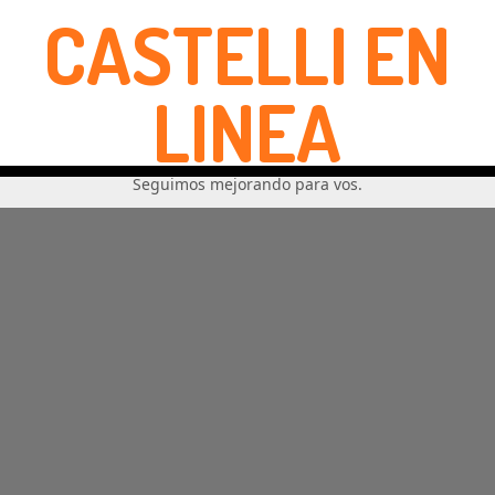
CASTELLI EN
LINEA
Seguimos mejorando para vos.