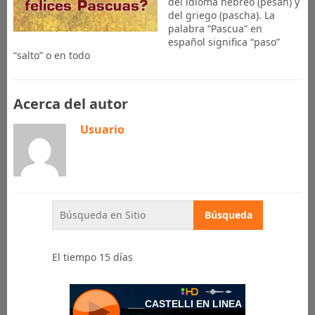
del idioma hebreo (pesáh) y
del griego (pascha). La
palabra “Pascua” en
español significa “paso”
“salto” o en todo
Acerca del autor
Usuario
El tiempo 15 días