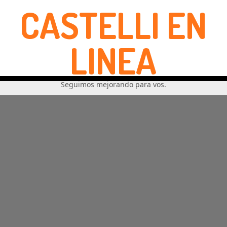
CASTELLI EN
LINEA
Seguimos mejorando para vos.