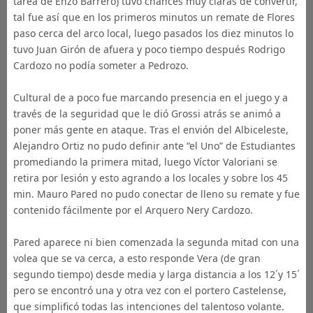
tarea de Enzo Barrero) tuvo chances muy claras de convertir,
tal fue así que en los primeros minutos un remate de Flores
paso cerca del arco local, luego pasados los diez minutos lo
tuvo Juan Girón de afuera y poco tiempo después Rodrigo
Cardozo no podía someter a Pedrozo.
Cultural de a poco fue marcando presencia en el juego y a
través de la seguridad que le dió Grossi atrás se animó a
poner más gente en ataque. Tras el envión del Albiceleste,
Alejandro Ortiz no pudo definir ante “el Uno” de Estudiantes
promediando la primera mitad, luego Víctor Valoriani se
retira por lesión y esto agrando a los locales y sobre los 45
min. Mauro Pared no pudo conectar de lleno su remate y fue
contenido fácilmente por el Arquero Nery Cardozo.
Pared aparece ni bien comenzada la segunda mitad con una
volea que se va cerca, a esto responde Vera (de gran
segundo tiempo) desde media y larga distancia a los 12´y 15´
pero se encontró una y otra vez con el portero Castelense,
que simplificó todas las intenciones del talentoso volante.