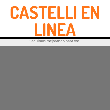
CASTELLI EN
LINEA
Seguimos mejorando para vos.