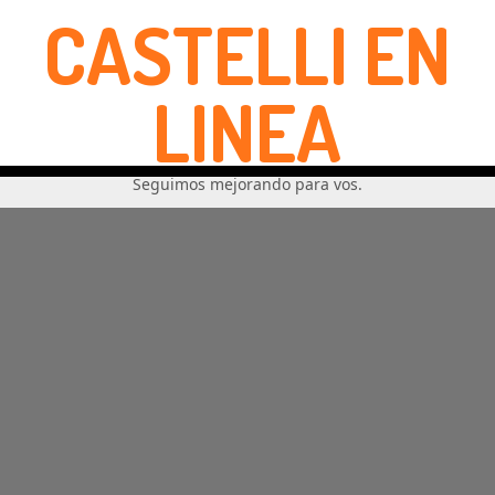
CASTELLI EN
LINEA
Seguimos mejorando para vos.