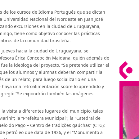
s de los cursos de Idioma Portugués que se dictan
la Universidad Nacional del Nordeste en Juan José
lizando excursiones en la ciudad de Uruguayana,
domingo, tiene como objetivo conocer las prácticas
embros de la comunidad brasileña.
e jueves hacia la ciudad de Uruguayana, se
fesora Érica Concepción Maidana, quién además de
fue la ideóloga del proyecto. “Se pretende utilizar el
a que los alumnos y alumnas deberán compartir la
és de un relato, para luego socializarlo en una
e haya una retroalimentación sobre lo aprendido y
y agregó: “Se expondrán también las imágenes
la visita a diferentes lugares del municipio, tales
arini”; la “Prefeitura Municipal”; la “Catedral de
uelo do Pago – Centro de tradições gaúchas” (CTG);
ía de petróleo que data de 1936, y el “Monumento a