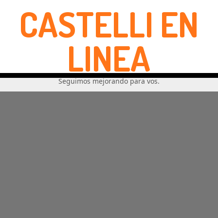
CASTELLI EN
LINEA
Seguimos mejorando para vos.