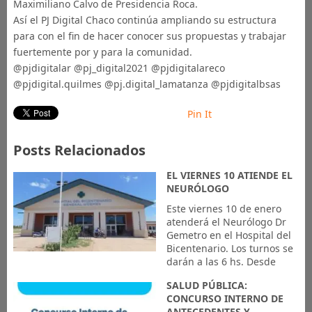
Maximiliano Calvo de Presidencia Roca.
Así el PJ Digital Chaco continúa ampliando su estructura
para con el fin de hacer conocer sus propuestas y trabajar
fuertemente por y para la comunidad.
@pjdigitalar @pj_digital2021 @pjdigitalareco
@pjdigital.quilmes @pj.digital_lamatanza @pjdigitalbsas
Pin It
Posts Relacionados
EL VIERNES 10 ATIENDE EL
NEURÓLOGO
Este viernes 10 de enero
atenderá el Neurólogo Dr
Gemetro en el Hospital del
Bicentenario. Los turnos se
darán a las 6 hs. Desde
SALUD PÚBLICA:
CONCURSO INTERNO DE
ANTECEDENTES Y