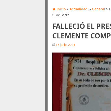
Inicio
>
Actualidad
&
General
> 
COMPAÑY
FALLECIÓ EL PR
CLEMENTE COM
17 junio, 2024