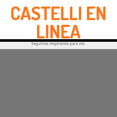
CASTELLI EN
LINEA
Seguimos mejorando para vos.