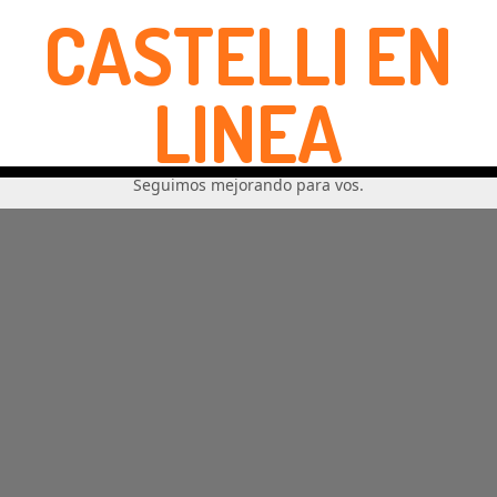
CASTELLI EN
LINEA
Seguimos mejorando para vos.