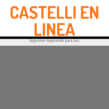
CASTELLI EN
LINEA
Seguimos mejorando para vos.